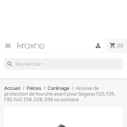
Si vous n'avez pas trouvé le produit que vous recherchez
ou si vous avez des questions sur un produit spécifique,
vous pouvez nous contacter via WhatsApp pour obtenir
une réponse plus rapide à vos questions --> WhatsApp
+34 696403761
shopping_cart


(0)
search
Accueil
Pièces
Carénage
Housse de
protection de fourche avant pour Segway F20, F25,
F30, F40, D18, D28, D38 ou similaire