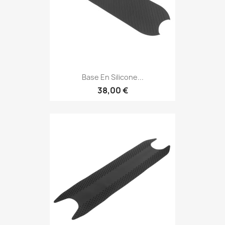
Base En Silicone...
38,00 €