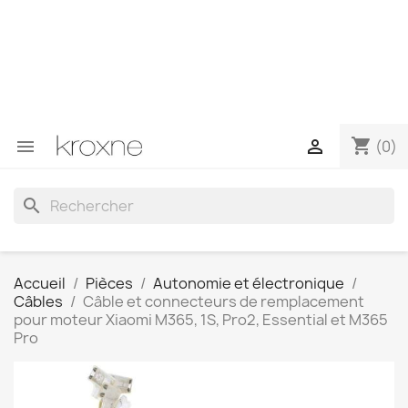
Si vous n'avez pas trouvé le produit que vous recherchez
ou si vous avez des questions sur un produit spécifique,
vous pouvez nous contacter via WhatsApp pour obtenir
une réponse plus rapide à vos questions --> WhatsApp
+34 696403761
shopping_cart


(0)
search
Accueil
Pièces
Autonomie et électronique
Câbles
Câble et connecteurs de remplacement
pour moteur Xiaomi M365, 1S, Pro2, Essential et M365
Pro