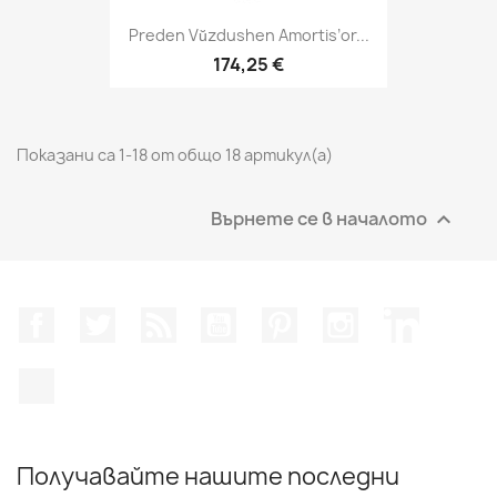
Preden Vŭzdushen Amortis’or...
174,25 €
Показани са 1-18 от общо 18 артикул(а)
Върнете се в началото

Facebook
Twitter
RSS
YouTube
Pinterest
Instagram Feed
LinkedIn
TikTok
Получавайте нашите последни