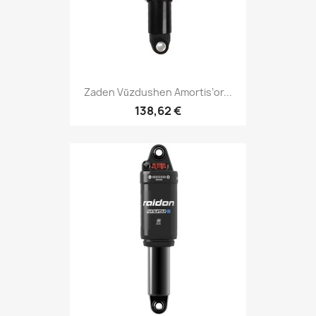
Zaden Vŭzdushen Amortis’or...
138,62 €