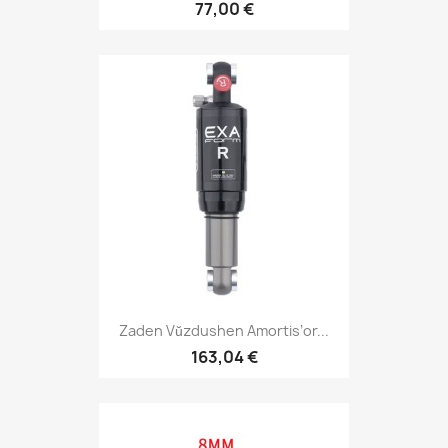
77,00 €
Zaden Vŭzdushen Amortis’or...
163,04 €