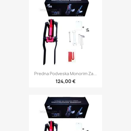
Predna Podveska Monorim Za...
124,00 €