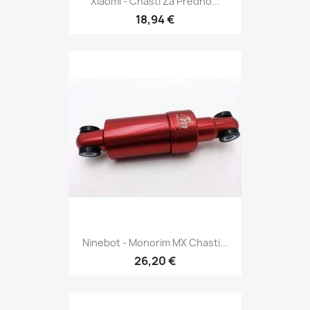
Xiaomi - Chasti Za Predno...
18,94 €
Ninebot - Monorim MX Chasti...
26,20 €