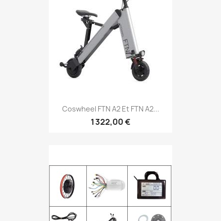
Coswheel FTN A2 Et FTN A2...
1 322,00 €