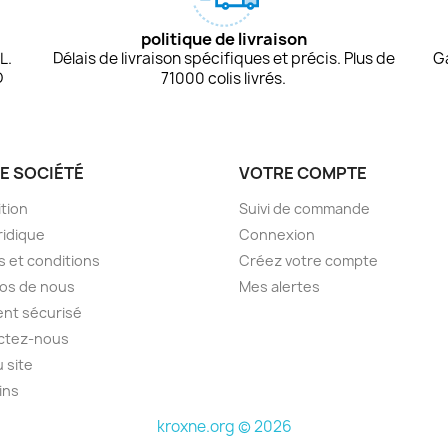
politique de livraison
L.
Délais de livraison spécifiques et précis. Plus de
G
D
71000 colis livrés.
E SOCIÉTÉ
VOTRE COMPTE
tion
Suivi de commande
ridique
Connexion
 et conditions
Créez votre compte
os de nous
Mes alertes
nt sécurisé
ctez-nous
u site
ins
kroxne.org © 2026