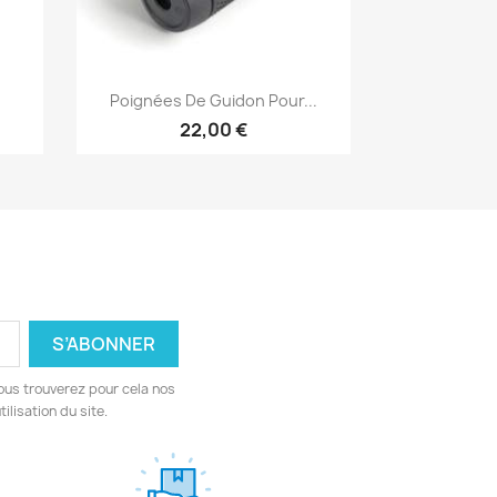
Aperçu rapide

.
Poignées De Guidon Pour...
22,00 €
ous trouverez pour cela nos
ilisation du site.