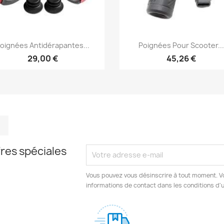
Aperçu rapide
Aperçu rapide


oignées Antidérapantes...
Poignées Pour Scooter..
29,00 €
45,26 €
m
kedIn
TikTok
res spéciales
Vous pouvez vous désinscrire à tout moment. V
informations de contact dans les conditions d'ut