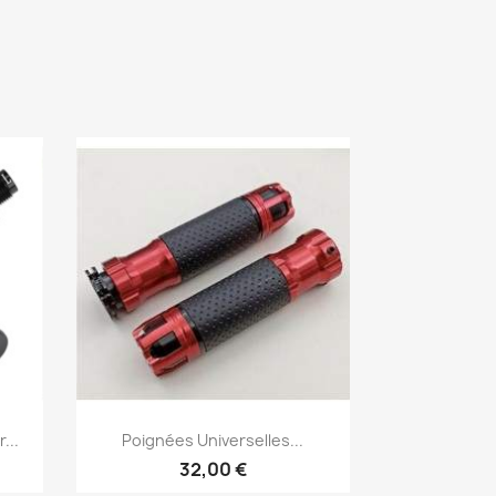
Aperçu rapide

...
Poignées Universelles...
32,00 €