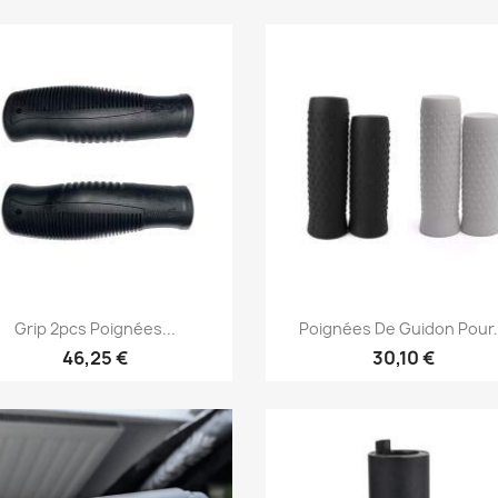
Aperçu rapide
Aperçu rapide


Grip 2pcs Poignées...
Poignées De Guidon Pour.
46,25 €
30,10 €