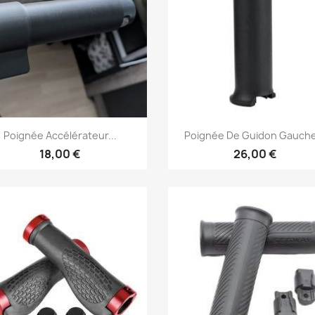
Aperçu rapide
Aperçu rapide


Poignée Accélérateur...
Poignée De Guidon Gauche
18,00 €
26,00 €