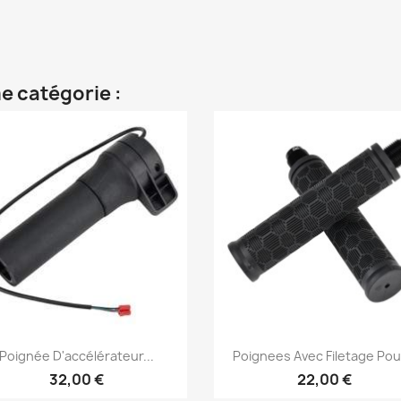
e catégorie :
Aperçu rapide
Aperçu rapide


Poignée D'accélérateur...
Poignees Avec Filetage Pour
32,00 €
22,00 €