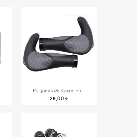
Aperçu rapide

..
Poignées De Klaxon En...
28,00 €