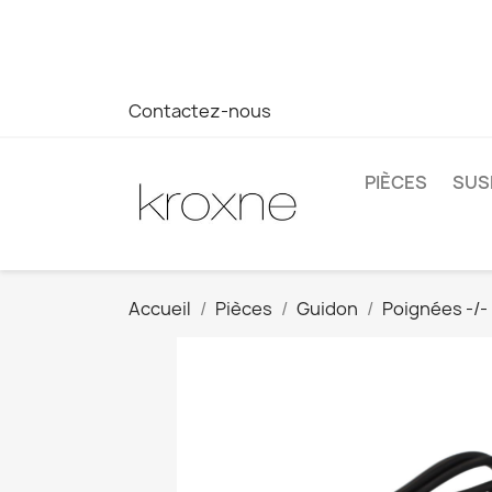
Si vous n'avez pas trouvé le produit que vous recherchez o
réponse plus rapide à vos questions --> WhatsApp +34 69
Contactez-nous
PIÈCES
SUS
Accueil
Pièces
Guidon
Poignées -/-