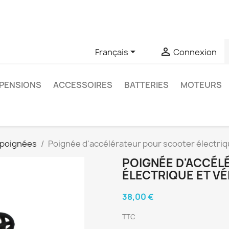
u si vous avez des questions sur un produit spécifique, vous 
6403761


Français
Connexion
PENSIONS
ACCESSOIRES
BATTERIES
MOTEURS
 poignées
Poignée d'accélérateur pour scooter électriqu
POIGNÉE D'ACCÉ
ÉLECTRIQUE ET V
38,00 €
TTC