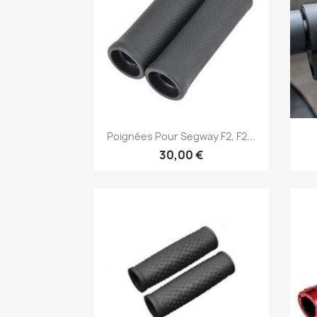
Aperçu rapide

Poignées Pour Segway F2, F2...
30,00 €