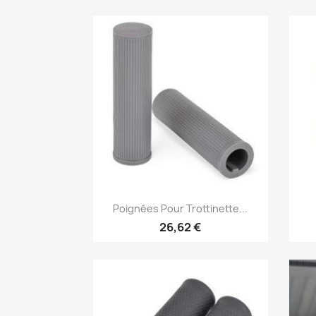
Aperçu rapide

Poignées Pour Trottinette...
26,62 €