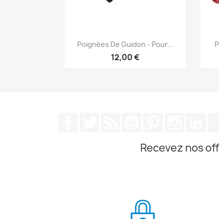
Aperçu rapide

Poignées De Guidon - Pour...
P
+3
12,00 €
Facebook
Twitter
Rss
YouTube
Pinterest
Instagra
Lin
Recevez nos off