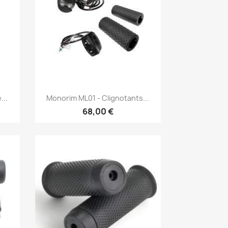
Aperçu rapide

...
Monorim ML01 - Clignotants...
68,00 €