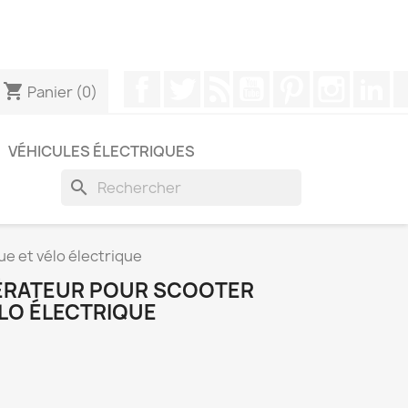
pouvez nous contacter via WhatsApp pour obtenir une
Facebook
Twitter
Rss
YouTube
Pinterest
Instagr
Li
shopping_cart
Panier
(0)
VÉHICULES ÉLECTRIQUES
search
e et vélo électrique
LÉRATEUR POUR SCOOTER
ÉLO ÉLECTRIQUE