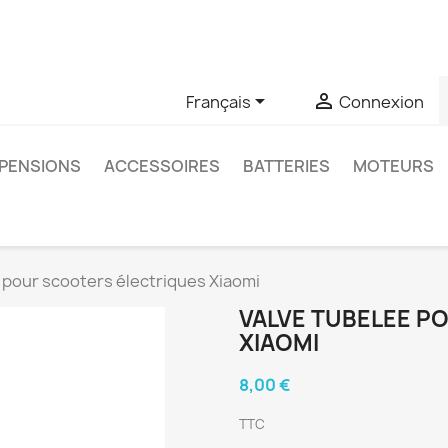
u si vous avez des questions sur un produit spécifique, vous 
6403761


Français
Connexion
PENSIONS
ACCESSOIRES
BATTERIES
MOTEURS
 pour scooters électriques Xiaomi
VALVE TUBELEE P
XIAOMI
8,00 €
TTC