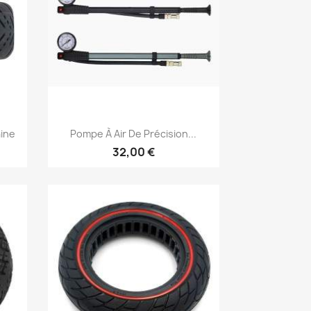
Aperçu rapide

aine
Pompe À Air De Précision...
32,00 €