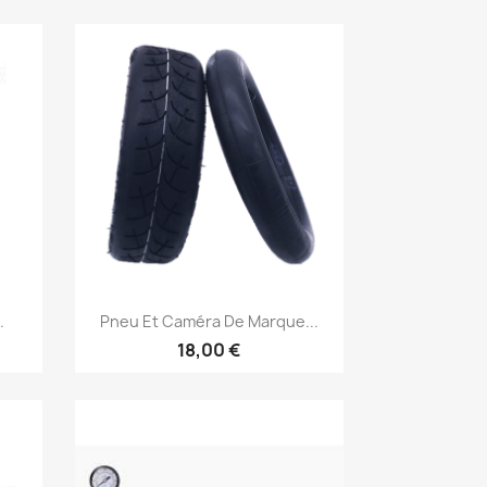
Aperçu rapide

.
Pneu Et Caméra De Marque...
18,00 €