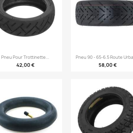
Aperçu rapide
Aperçu rapide


Pneu Pour Trottinette...
Pneu 90 - 65-6.5 Route Urb
42,00 €
58,00 €