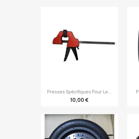
Aperçu rapide

Presses Spécifiques Pour Le...
P
10,00 €