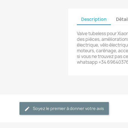
Description
Détai
Valve tubeless pour Xiao
des pièces, amélioration
électrique, vélo électriqu
moteurs, carénage, acces
si vous ne trouvez pas c
whatsapp +34 6964037
Soyez le premier à donner votre avis