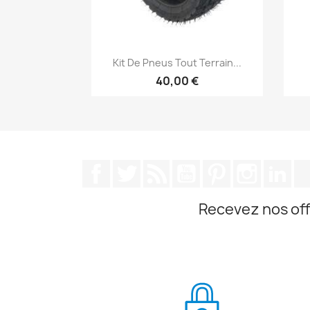
Aperçu rapide

Kit De Pneus Tout Terrain...
40,00 €
Facebook
Twitter
Rss
YouTube
Pinterest
Instagra
Lin
Recevez nos off