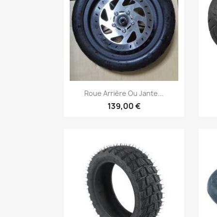
Aperçu rapide

Roue Arrière Ou Jante...
139,00 €