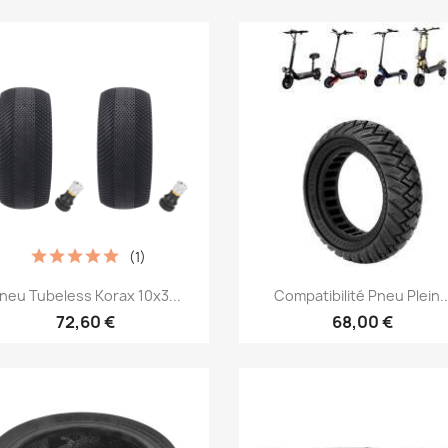
(1)
Aperçu rapide
Aperçu rapide


neu Tubeless Korax 10x3...
Compatibilité Pneu Plein..
72,60 €
68,00 €