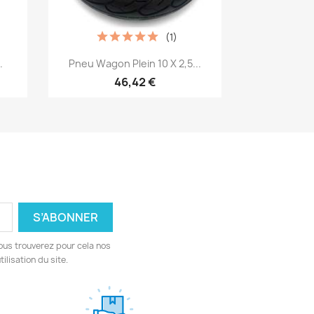
(1)
Aperçu rapide

.
Pneu Wagon Plein 10 X 2,5...
46,42 €
ous trouverez pour cela nos
ilisation du site.