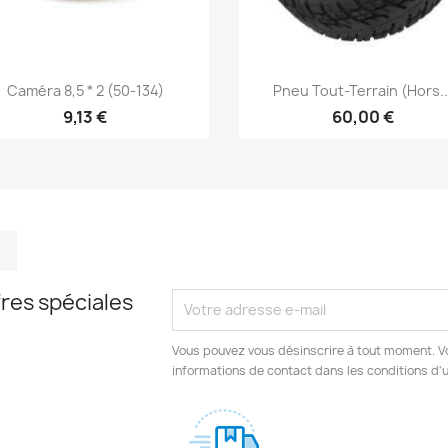
Aperçu rapide
Aperçu rapide


Caméra 8,5 * 2 (50-134)
Pneu Tout-Terrain (hors..
9,13 €
60,00 €
m
kedIn
TikTok
res spéciales
Vous pouvez vous désinscrire à tout moment. V
informations de contact dans les conditions d'ut