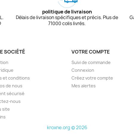
politique de livraison
L.
Délais de livraison spécifiques et précis. Plus de
G
D
71000 colis livrés.
E SOCIÉTÉ
VOTRE COMPTE
tion
Suivi de commande
ridique
Connexion
 et conditions
Créez votre compte
os de nous
Mes alertes
nt sécurisé
ctez-nous
u site
ins
kroxne.org © 2026