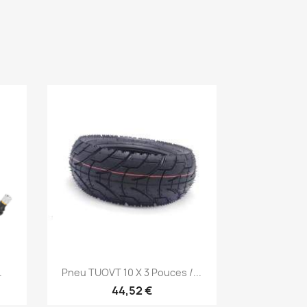
Aperçu rapide

.
Pneu TUOVT 10 X 3 Pouces /...
44,52 €