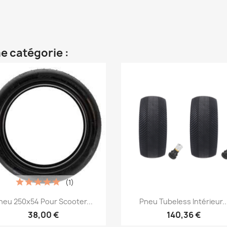
e catégorie :
(1)
Aperçu rapide
Aperçu rapide


neu 250x54 Pour Scooter...
Pneu Tubeless Intérieur..
38,00 €
140,36 €