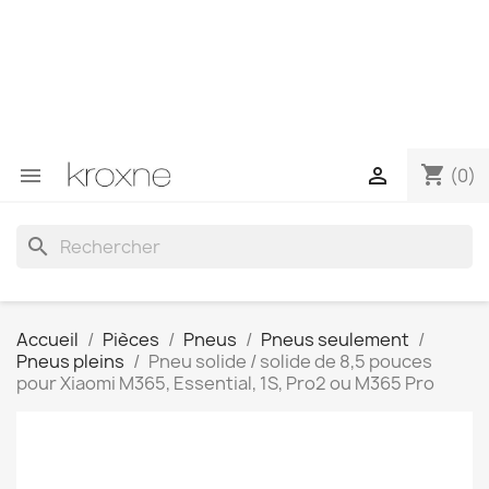
Si vous n'avez pas trouvé le produit que vous recherchez
ou si vous avez des questions sur un produit spécifique,
vous pouvez nous contacter via WhatsApp pour obtenir
une réponse plus rapide à vos questions --> WhatsApp
+34 696403761
shopping_cart


(0)
search
Accueil
Pièces
Pneus
Pneus seulement
Pneus pleins
Pneu solide / solide de 8,5 pouces
pour Xiaomi M365, Essential, 1S, Pro2 ou M365 Pro