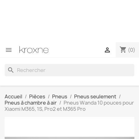
Si vous n'avez pas trouvé le produit que vous recherchez
ou si vous avez des questions sur un produit spécifique,
vous pouvez nous contacter via WhatsApp pour obtenir
une réponse plus rapide à vos questions --> WhatsApp
+34 696403761
shopping_cart


(0)
search
Accueil
Pièces
Pneus
Pneus seulement
Pneus à chambre à air
Pneus Wanda 10 pouces pour
Xiaomi M365, 1S, Pro2 et M365 Pro