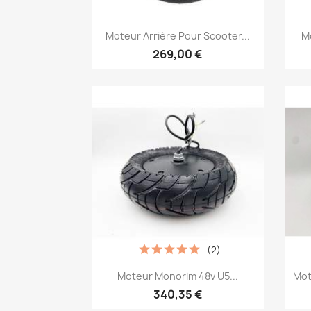
Aperçu rapide

Moteur Arrière Pour Scooter...
Mo
269,00 €
(2)
Aperçu rapide

Moteur Monorim 48v U5...
Mot
340,35 €