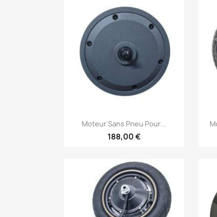
Aperçu rapide

Moteur Sans Pneu Pour...
Mo
188,00 €