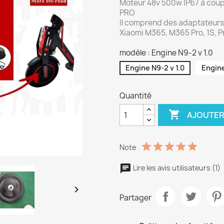
Moteur 48v 500w IP67 à coupl
PRO
Il comprend des adaptateurs p
Xiaomi M365, M365 Pro, 1S, Pr
modèle : Engine N9-2 v 1.0
Engine N9-2 v 1.0
Engine
Quantité

AJOUTER
Note
Lire les avis utilisateurs (1)

Partager