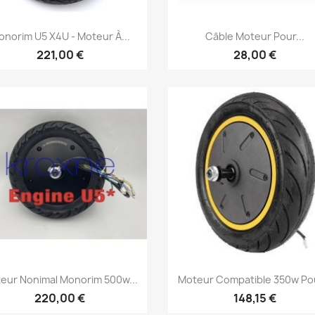
Aperçu rapide
Aperçu rapide


norim U5 X4U - Moteur À...
Câble Moteur Pour...
221,00 €
28,00 €
Aperçu rapide
Aperçu rapide


eur Nonimal Monorim 500w...
Moteur Compatible 350w Pou
220,00 €
148,15 €