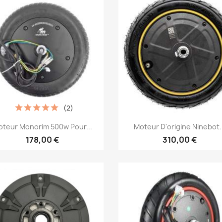
(2)
Aperçu rapide
Aperçu rapide


teur Monorim 500w Pour...
Moteur D'origine Ninebot.
178,00 €
310,00 €