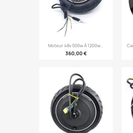
Aperçu rapide

Moteur 48v 500w À 1200w...
Ca
360,00 €