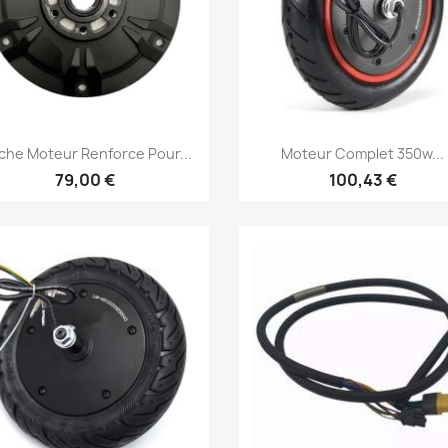
Aperçu rapide
Aperçu rapide


che Moteur Renforce Pour...
Moteur Complet 350w...
79,00 €
100,43 €