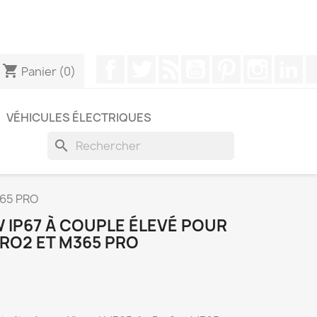
pouvez nous contacter via WhatsApp pour obtenir une
Facebook
Twitter
Rss
YouTube
Pinterest
Instagr
Li
shopping_cart
Panier
(0)
VÉHICULES ÉLECTRIQUES
search
365 PRO
 IP67 À COUPLE ÉLEVÉ POUR
PRO2 ET M365 PRO