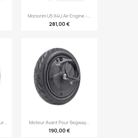
Aperçu rapide

Monorim U5 X4U Air Engine -...
281,00 €
Aperçu rapide

r...
Moteur Avant Pour Segway...
190,00 €