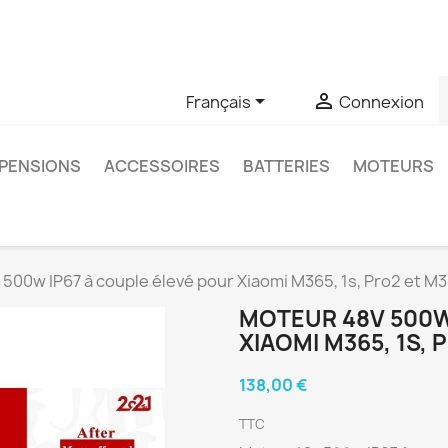
u si vous avez des questions sur un produit spécifique, vous 
6403761


Français
Connexion
PENSIONS
ACCESSOIRES
BATTERIES
MOTEURS
500w IP67 à couple élevé pour Xiaomi M365, 1s, Pro2 et M
MOTEUR 48V 500W
XIAOMI M365, 1S, 
138,00 €
TTC