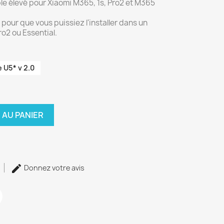
e élevé pour Xiaomi M365, 1s, Pro2 et M365
our que vous puissiez l'installer dans un
o2 ou Essential.
 U5* v 2.0
 AU PANIER
Donnez votre avis