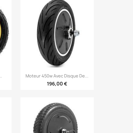
Aperçu rapide

..
Moteur 450w Avec Disque De...
196,00 €