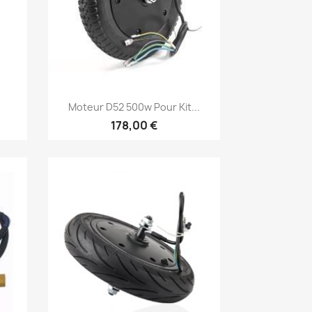
Aperçu rapide

Moteur D52 500w Pour Kit...
178,00 €