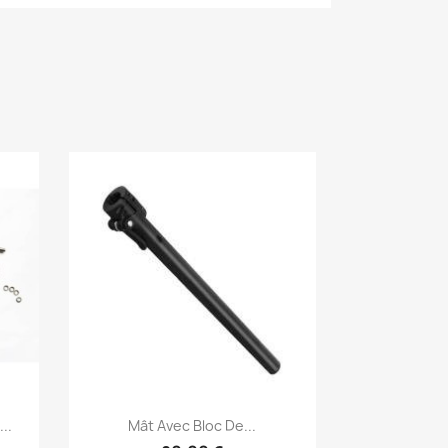
Aperçu rapide

..
Mât Avec Bloc De...