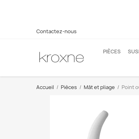
Si vous n'avez pas trouvé le produit que vous recherchez o
réponse plus rapide à vos questions --> WhatsApp +34 69
Contactez-nous
PIÈCES
SUS
Accueil
Pièces
Mât et pliage
Point o