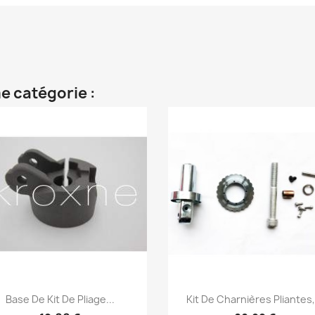
e catégorie :
Aperçu rapide
Aperçu rapide


Base De Kit De Pliage...
Kit De Charnières Pliantes,.