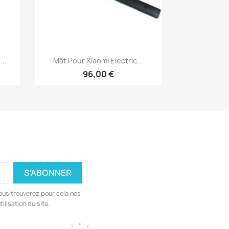
Aperçu rapide

..
Mât Pour Xiaomi Electric...
96,00 €
ous trouverez pour cela nos
ilisation du site.