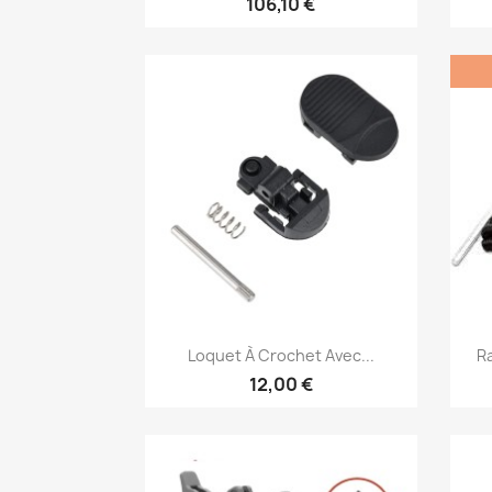
106,10 €
Aperçu rapide

Loquet À Crochet Avec...
Ra
12,00 €