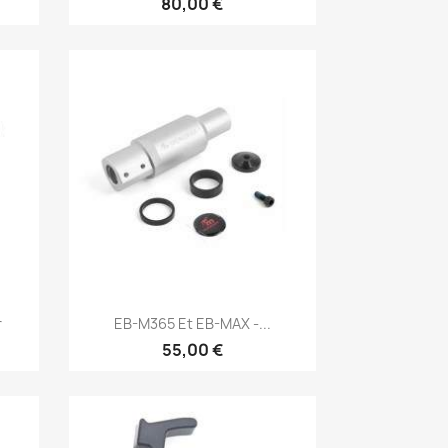
80,00 €
Aperçu rapide

r
EB-M365 Et EB-MAX -...
55,00 €