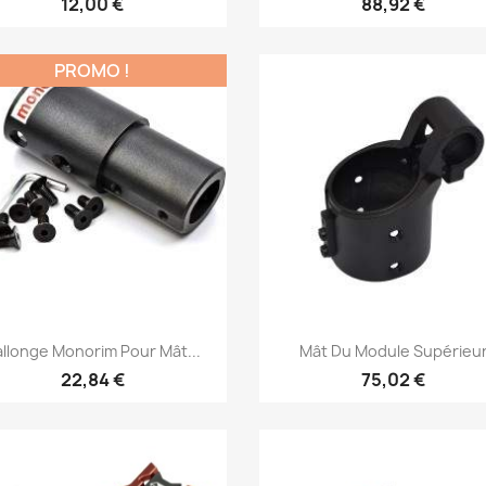
12,00 €
88,92 €
PROMO !
Aperçu rapide
Aperçu rapide


llonge Monorim Pour Mât...
Mât Du Module Supérieu
22,84 €
75,02 €