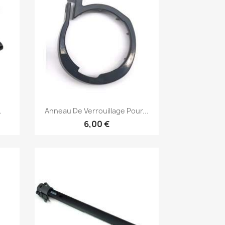
Aperçu rapide

.
Anneau De Verrouillage Pour...
6,00 €