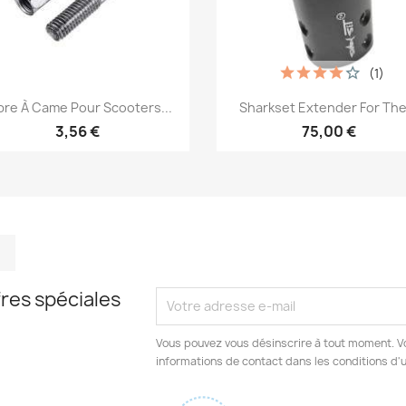
(1)
Aperçu rapide
Aperçu rapide


bre À Came Pour Scooters...
Sharkset Extender For The.
3,56 €
75,00 €
m
kedIn
TikTok
res spéciales
Vous pouvez vous désinscrire à tout moment. V
informations de contact dans les conditions d'ut