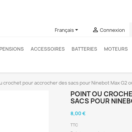
u si vous avez des questions sur un produit spécifique, vous 
6403761


Français
Connexion
PENSIONS
ACCESSOIRES
BATTERIES
MOTEURS
u crochet pour accrocher des sacs pour Ninebot Max G2 ou
POINT OU CROCH
SACS POUR NINEBO
8,00 €
TTC