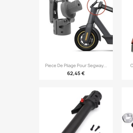
Aperçu rapide

Piece De Pliage Pour Segway...
C
62,45 €