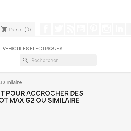
pouvez nous contacter via WhatsApp pour obtenir une
Facebook
Twitter
Rss
YouTube
Pinterest
Instagr
Li
shopping_cart
Panier
(0)
VÉHICULES ÉLECTRIQUES
search
 similaire
ET POUR ACCROCHER DES
T MAX G2 OU SIMILAIRE