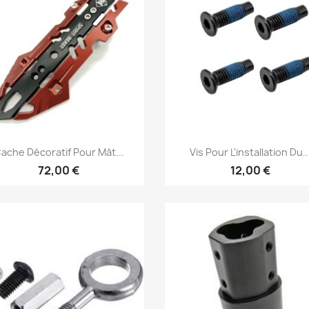
Aperçu rapide
Aperçu rapide


ache Décoratif Pour Mât...
Vis Pour L'installation Du..
72,00 €
12,00 €