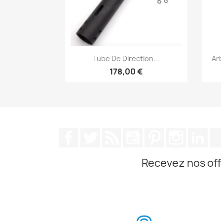
Aperçu rapide

Tube De Direction...
Ar
178,00 €
Facebook
Twitter
Rss
YouTube
Pinterest
Instagra
Lin
Recevez nos off