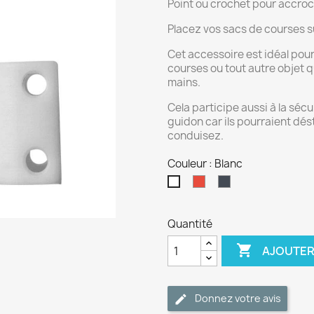
Point ou crochet pour accroc
Placez vos sacs de courses su
Cet accessoire est idéal pou
courses ou tout autre objet 
mains.
Cela participe aussi à la sécu
guidon car ils pourraient dés
conduisez.
Couleur : Blanc
Rouge
Noir
Blanc
Quantité

AJOUTER
Donnez votre avis