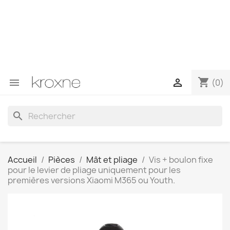
Si vous n'avez pas trouvé le produit que vous recherchez
ou si vous avez des questions sur un produit spécifique,
vous pouvez nous contacter via WhatsApp pour obtenir
une réponse plus rapide à vos questions --> WhatsApp
+34 696403761
shopping_cart


(0)
search
Accueil
Pièces
Mât et pliage
Vis + boulon fixe
pour le levier de pliage uniquement pour les
premières versions Xiaomi M365 ou Youth.