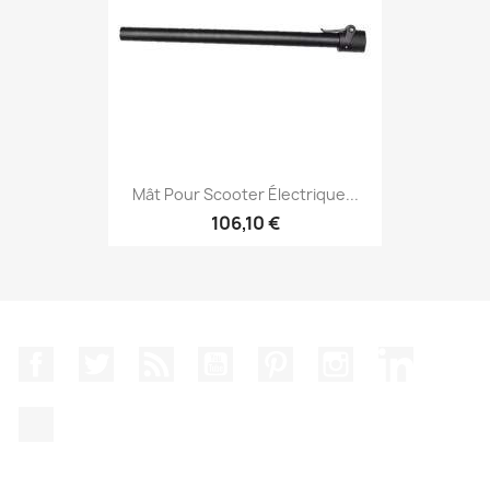
Mât Pour Scooter Électrique...
106,10 €
Facebook
Twitter
Rss
YouTube
Pinterest
Instagram
LinkedIn
TikTok