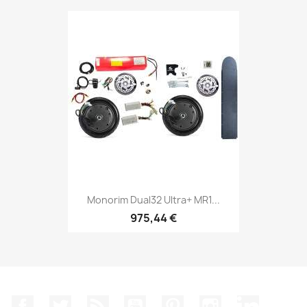
Monorim Dual32 Ultra+ MR1...
975,44 €
Facebook
Twitter
Rss
YouTube
Pinterest
Instagram
LinkedIn