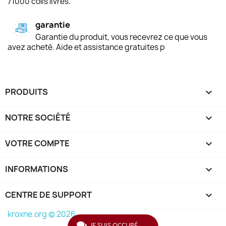
71000 colis livrés.
garantie
Garantie du produit, vous recevrez ce que vous
avez acheté. Aide et assistance gratuites p
PRODUITS

NOTRE SOCIÉTÉ

VOTRE COMPTE

INFORMATIONS
keyboard_arrow_down
CENTRE DE SUPPORT

kroxne.org © 2026
JE SUIS OCCUPÉ