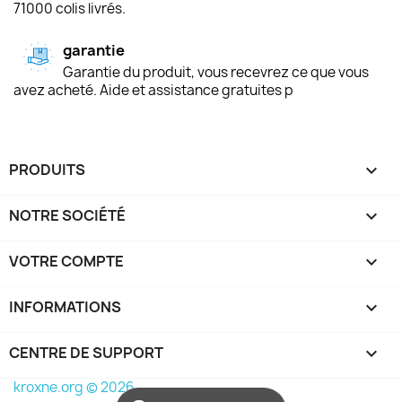
71000 colis livrés.
garantie
Garantie du produit, vous recevrez ce que vous
avez acheté. Aide et assistance gratuites p
PRODUITS

NOTRE SOCIÉTÉ

VOTRE COMPTE

INFORMATIONS
keyboard_arrow_down
CENTRE DE SUPPORT

kroxne.org © 2026