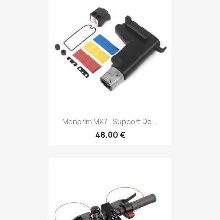
Monorim MX7 - Support De...
48,00 €