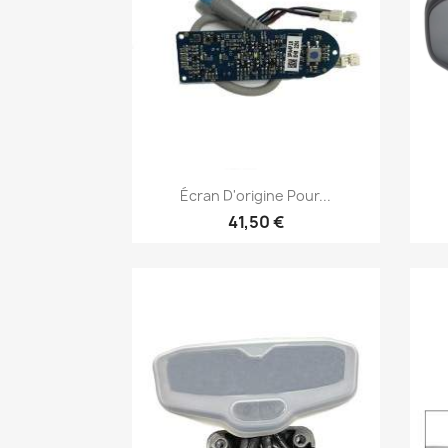
Aperçu rapide

Écran D'origine Pour...
41,50 €