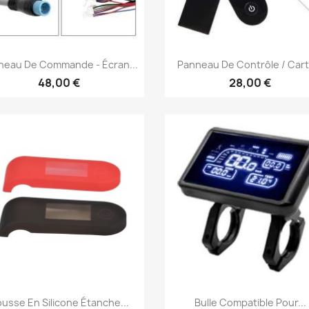
Aperçu rapide
Aperçu rapide


neau De Commande - Écran...
Panneau De Contrôle / Carte
48,00 €
28,00 €
Aperçu rapide
Aperçu rapide


usse En Silicone Étanche...
Bulle Compatible Pour...