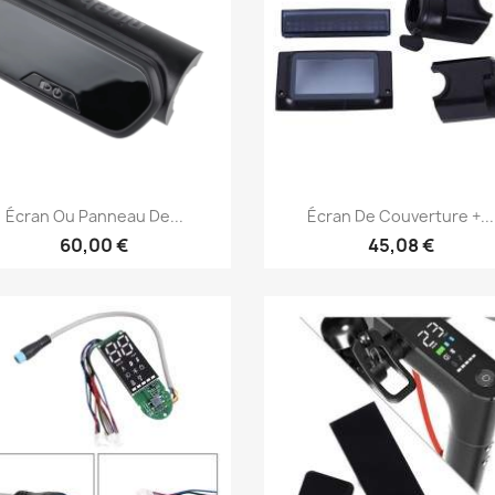
Aperçu rapide
Aperçu rapide


Écran Ou Panneau De...
Écran De Couverture +...
60,00 €
45,08 €