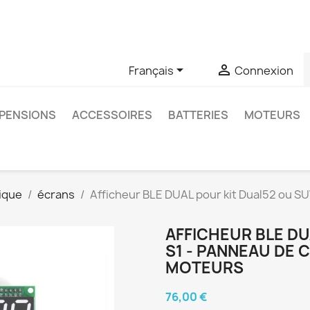
u si vous avez des questions sur un produit spécifique, vous 
6403761


Français
Connexion
PENSIONS
ACCESSOIRES
BATTERIES
MOTEURS
ique
écrans
Afficheur BLE DUAL pour kit Dual52 ou 
AFFICHEUR BLE DU
S1 - PANNEAU DE
MOTEURS
76,00 €