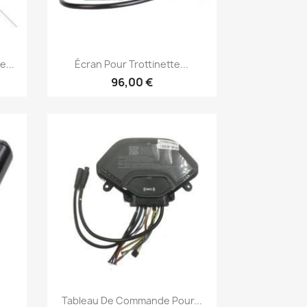
Aperçu rapide

...
Écran Pour Trottinette...
96,00 €
Aperçu rapide

Tableau De Commande Pour...