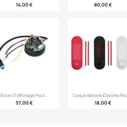
14,00 €
80,00 €
Aperçu rapide
Aperçu rapide


Écran D'affichage Pour...
Coque Silicone Étanche Pour
37,00 €
18,00 €