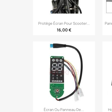
Aperçu rapide

Protège Écran Pour Scooter...
Pan
16,00 €
Aperçu rapide

Écran Ou Panneau De...
Ho