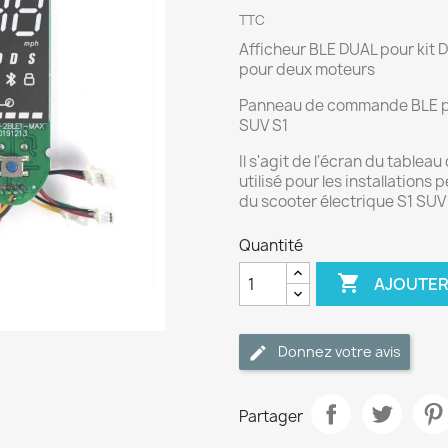
TTC
Afficheur BLE DUAL pour kit
pour deux moteurs
Panneau de commande BLE pou
SUV S1
Il s'agit de l'écran du tabl
utilisé pour les installation
du scooter électrique S1 SUV
Quantité

AJOUTER
Donnez votre avis
Partager