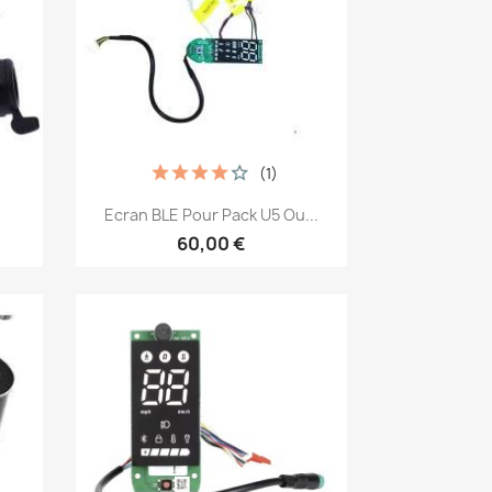
(1)
Aperçu rapide

Ecran BLE Pour Pack U5 Ou...
60,00 €