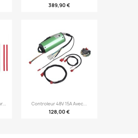
389,90 €
Aperçu rapide

...
Controleur 48V 15A Avec...
128,00 €