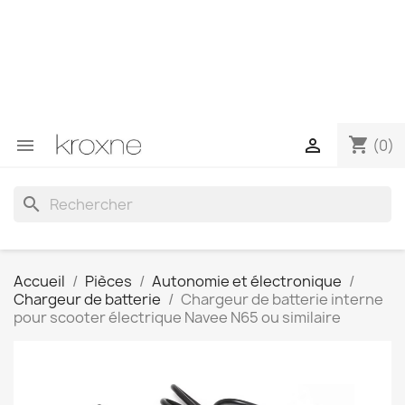
Si vous n'avez pas trouvé le produit que vous recherchez
ou si vous avez des questions sur un produit spécifique,
vous pouvez nous contacter via WhatsApp pour obtenir
une réponse plus rapide à vos questions --> WhatsApp
+34 696403761
shopping_cart


(0)
search
Accueil
Pièces
Autonomie et électronique
Chargeur de batterie
Chargeur de batterie interne
pour scooter électrique Navee N65 ou similaire